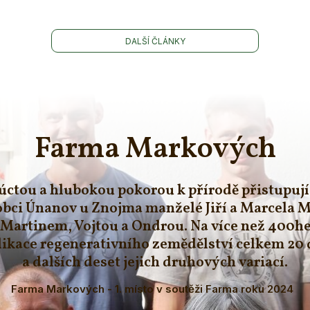
DALŠÍ ČLÁNKY
Farma Markových
 úctou a hlubokou pokorou k přírodě přistupuj
obci Únanov u Znojma manželé Jiří a Marcela M
Martinem, Vojtou a Ondrou. Na více než 400h
plikace regenerativního zemědělství celkem 20
a dalších deset jejich druhových variací.
Farma Markových - 1. místo v soutěži Farma roku 2024