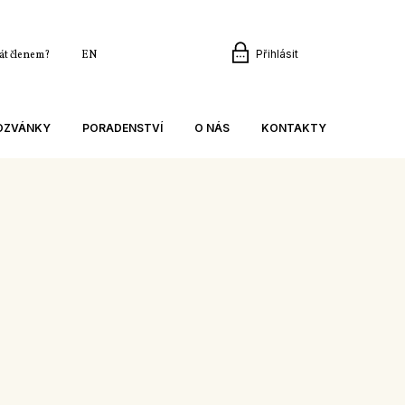
Přihlásit
tát členem?
EN
POZVÁNKY
PORADENSTVÍ
O NÁS
KONTAKTY
CÍ
AKTUÁLNĚ
ORGANIZACE
KANCELÁŘ
ODBORNÉ ČLÁNKY
DLOUHODOBÉ CÍLE
PŘEDSEDNICTVO ASZ ČR
E
KONZULTACE A VZDĚLÁVÁNÍ
ÚSPĚCHY ASZ
REVIZNÍ KOMISE
 EXKURZE
METODIKY A BROŽURY
RODINNÁ FARMA
REGIONY A ČLENSKÉ SVAZY
A ŠKOLENÍ
ZAMĚSTNÁVÁNÍ CIZINCŮ
NAŠE AKTIVITY
KLUB MLADÝCH FARMÁŘŮ
VIDEO
NAŠI PARTNEŘI
SEMINÁŘE A ŠKOLENÍ
KLUB MLADÝCH FARMÁŘŮ
CHŮZE
ODPOVĚDI NA ČASTÉ DOTAZY
POMNÍK