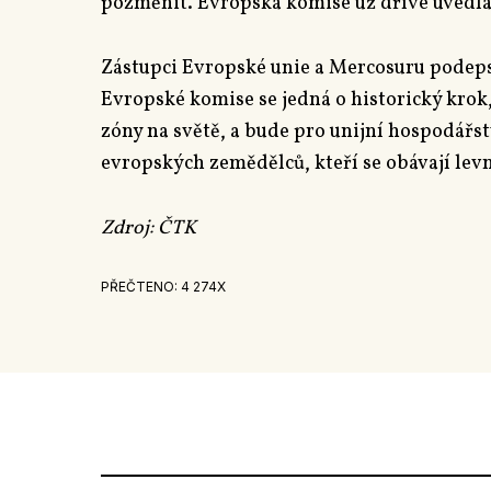
pozměnit. Evropská komise už dříve uvedla,
Zástupci Evropské unie a Mercosuru podeps
Evropské komise se jedná o historický krok
zóny na světě, a bude pro unijní hospodářs
evropských zemědělců, kteří se obávají lev
Zdroj: ČTK
PŘEČTENO: 4 274X