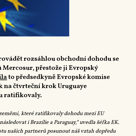
rovádět rozsáhlou obchodní dohodu se
 Mercosur, přestože ji Evropský
la
to předsedkyně Evropské komise
k na čtvrteční krok Uruguaye
 ratifikovaly.
 zeměmi, které ratifikovaly dohodu mezi EU
ásledovat i Brazílie a Paraguay,“ uvedla šéfka EK.
hotu našich partnerů posunout náš vztah dopředu