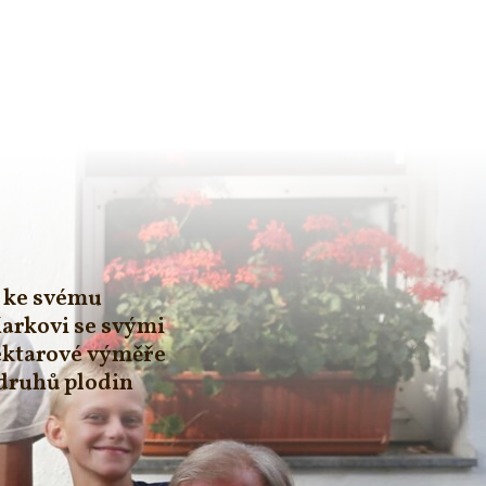
í ke svému
arkovi se svými
ektarové výměře
 druhů plodin