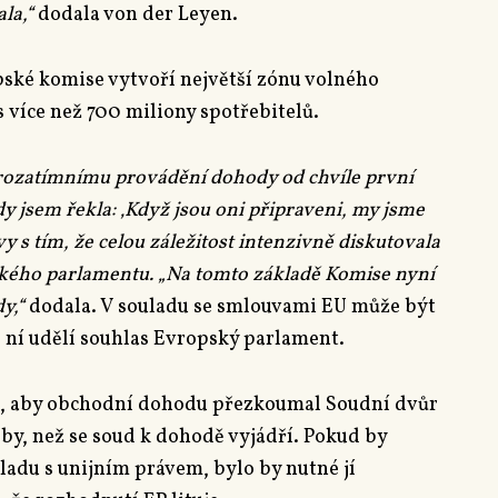
la,“
dodala von der Leyen.
pské komise vytvoří největší zónu volného
 více než 700 miliony spotřebitelů.
rozatímnímu provádění dohody od chvíle první
y jsem řekla: ‚Když jsou oni připraveni, my jsme
vy s tím, že celou záležitost intenzivně diskutovala
pského parlamentu. „Na tomto základě Komise nyní
y,“
dodala. V souladu se smlouvami EU může být
 ní udělí souhlas Evropský parlament.
rh, aby obchodní dohodu přezkoumal Soudní dvůr
oby, než se soud k dohodě vyjádří. Pokud by
ladu s unijním právem, bylo by nutné jí