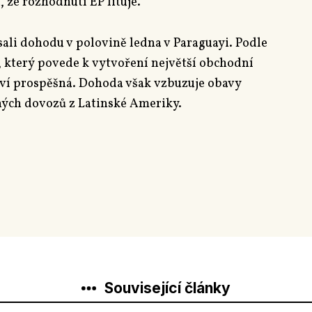
 že rozhodnutí EP lituje.
ali dohodu v polovině ledna v Paraguayi. Podle
, který povede k vytvoření největší obchodní
tví prospěšná. Dohoda však vzbuzuje obavy
ných dovozů z Latinské Ameriky.
Související články