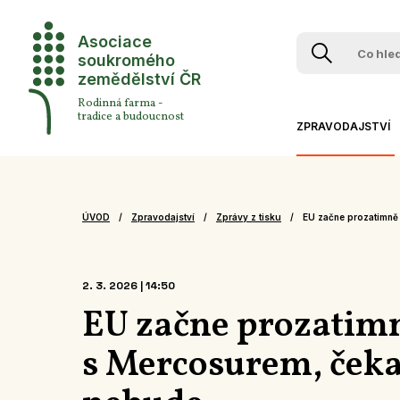
Asociace
soukromého
zemědělství ČR
Rodinná farma -
tradice a budoucnost
ZPRAVODAJSTVÍ
AKTUÁLNĚ Z ASZ
STANOVISKA ASZ
ÚVOD
Zpravodajství
Zprávy z tisku
EU začne prozatimně
ZPRÁVY Z TISKU
SEDLÁCI V MÉDIÍCH
2. 3. 2026 | 14:50
ZPRÁVY Z REGIONŮ
EU začne prozatim
VIDEA A PODCASTY
s Mercosurem, čeka
TÝDEN PODLE PH