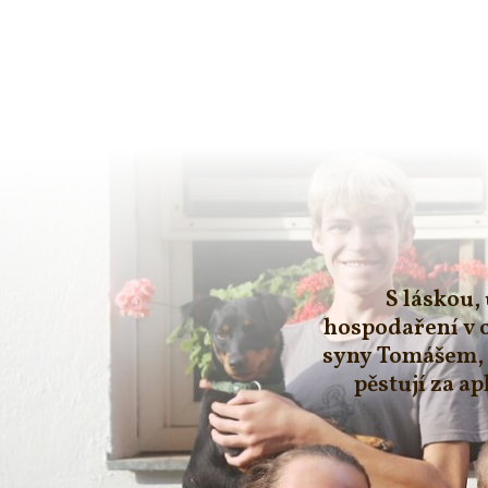
S láskou,
hospodaření v 
syny Tomášem, 
pěstují za a