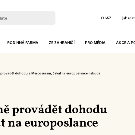
O ASZ
Jak se s
RODINNÁ FARMA
ZE ZAHRANIČÍ
PRO MÉDIA
AKCE A 
KATALOG FAREM
ZAHRANIČNÍ ZÁJEZDY
TISKOVÉ ZPRÁVY
ARCHIV AK
ČESKÉ VS ZAHRANIČNÍ ZEMĚDĚLSTVÍ
KE STAŽENÍ
JEDNÁNÍ
 provádět dohodu s Mercosurem, čekat na europoslance nebude
INSPIRACE ZE ZAHRANIČÍ
KONFERENC
MEZINÁRODNÍ PROJEKTY
ZÁJEZDY A
EVROPSKÉ STŘÍPKY
SEMINÁŘE 
ně provádět dohodu
OSTATNÍ
t na europoslance
ABK
ČLENSKÉ S