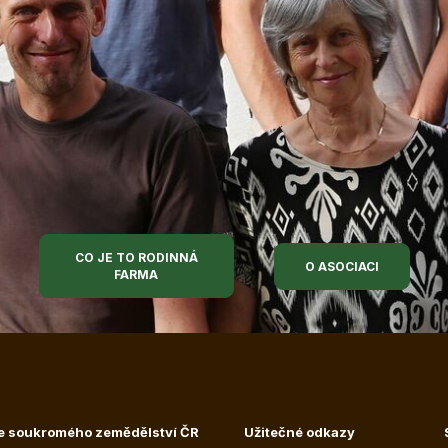
CO JE TO RODINNÁ
O ASOCIACI
FARMA
e soukromého zemědělství ČR
Užitečné odkazy