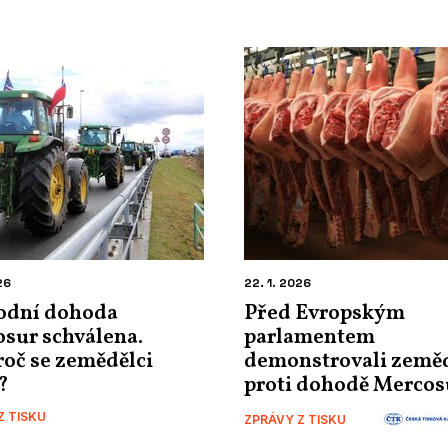
26
22. 1. 2026
odní dohoda
Před Evropským
sur schválena.
parlamentem
roč se zemědělci
demonstrovali zeměd
?
proti dohodě Mercos
Z TISKU
ZPRÁVY Z TISKU