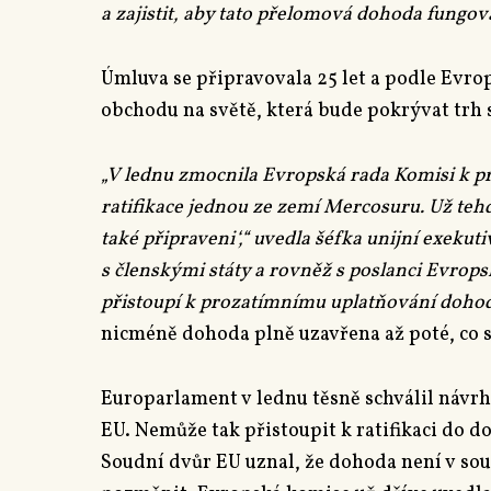
a zajistit, aby tato přelomová dohoda fungova
Úmluva se připravovala 25 let a podle Evro
obchodu na světě, která bude pokrývat trh s
„V lednu zmocnila Evropská rada Komisi k p
ratifikace jednou ze zemí Mercosuru. Už tehd
také připraveni‘,“ uvedla šéfka unijní exekuti
s členskými státy a rovněž s poslanci Evro
přistoupí k prozatímnímu uplatňování dohod
nicméně dohoda plně uzavřena až poté, co s
Europarlament v lednu těsně schválil náv
EU. Nemůže tak přistoupit k ratifikaci do d
Soudní dvůr EU uznal, že dohoda není v sou