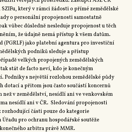
neužití veřejných prostředků. Zástupci ASZ ČR
SZIFu, který v rámci žádosti o přímé zemědělské
ady o personální propojenosti samostatně
pak vůbec důsledně nesleduje propojenost u těch
něním, že údajně nemá přístup k všem datům.
d (PGRLF) jako platební agentura pro investiční
ědělských podniků sleduje a přístup
případě velkých propojených zemědělských
tak stát de facto neví, kdo je konečným
cí. Podniky s největší rozlohou zemědělské půdy
ch dotací a přitom jsou často součástí koncernů
ch než v zemědělství, nesídlí ani ve venkovském
rma nesídlí ani v ČR. Sledování propojenosti
 rozhodující části pouze do kategorie
m Úřadu pro ochranu hospodářské soutěže
ko konečného arbitra právě MMR.