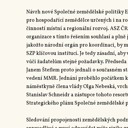
Návrh nové Společné zemědělské politiky EU 
pro hospodařící zemědělce určených i na roz
činností místní a regionální rozvoj. ASZ Č
organizace s tímto řešením souhlasí a plně 
jakožto národní orgán pro koordinaci, by m
SZP klíčovou institucí. Je tedy zásadní, ab
vůči žadatelům stejné požadavky. Předseda
Janem Šteflem proto jednali o současném st
vedení MMR. Jednání proběhlo počátkem kv
náměstkyně člena vlády Olga Nebeská, vrch
Stanislav Schneidr a zástupce tohoto resor
Strategického plánu Společné zemědělské p
Sledování propojenosti zemědělských podn