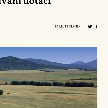
ívání dotací
SDÍLEJTE ČLÁNEK