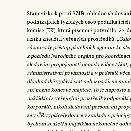
Stanovisko k praxi SZIFu ohledně sledování
podnikajících fyzických osob podnikajícíc
komise (EK), která písemně potvrdila, že jd
riziku zneužití veřejných prostředků. „
Oslo
různorodý přístup platebních agentur ke sle
z pohledu Národního orgánu pro koordinaci
sledování propojenosti nemělo vůbec týkat, 
administrativní povinnosti a v podstatě věc
dlouhodobě vydává stát nehospodárně množs
ani nezná koncové majitele.
To je naprosto n
nakládání s veřejnými prostředky odpovídá 
korporátů, nikoli sledování personální pro
se v ČR vyplácely dotace v souladu s princip
bychom si ušetřit například nekonečné doha