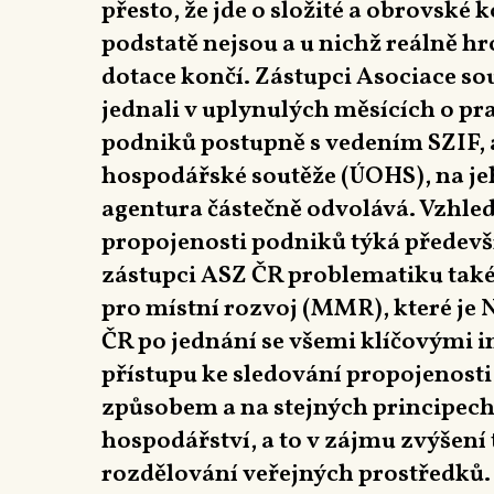
přesto, že jde o složité a obrovské
podstatě nejsou a u nichž reálně hr
dotace končí. Zástupci Asociace s
jednali v uplynulých měsících o pr
podniků postupně s vedením SZIF, 
hospodářské soutěže (ÚOHS), na je
agentura částečně odvolává. Vzhled
propojenosti podniků týká předevš
zástupci ASZ ČR problematiku také
pro místní rozvoj (MMR), které j
ČR po jednání se všemi klíčovými i
přístupu ke sledování propojenost
způsobem a na stejných principech,
hospodářství, a to v zájmu zvýšení
rozdělování veřejných prostředků.