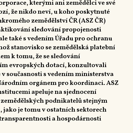
 korporace, kterými ani zemědělci ve své
ozí, že nikdo neví, u koho poskytnuté
oukromého zemědělství ČR (ASZ ČR)
aktikování sledování propojenosti
ale také s vedením Úřadu pro ochranu
hož stanovisko se zemědělská platební
em k tomu, že se sledování
ím evropských dotací, konzultovali
 v současnosti s vedením ministerstva
e Národním orgánem pro koordinaci. ASZ
nstitucemi apeluje na sjednocení
i zemědělských podnikatelů stejným
 jako je tomu v ostatních sektorech
 transparentnosti a hospodárnosti