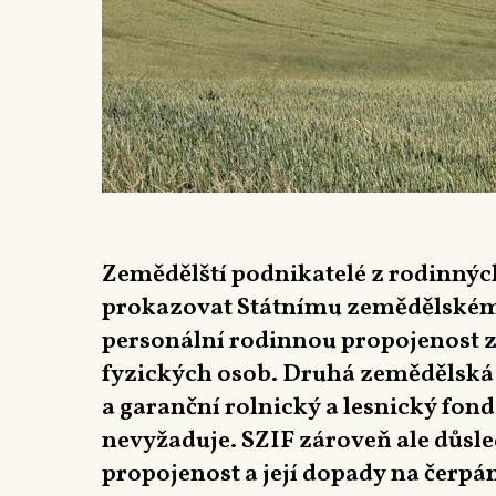
Zemědělští podnikatelé z rodinných
prokazovat Státnímu zemědělském
personální rodinnou propojenost z
fyzických osob. Druhá zemědělská
a garanční rolnický a lesnický fon
nevyžaduje. SZIF zároveň ale důsl
propojenost a její dopady na čerpán