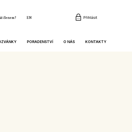
Přihlásit
tát členem?
EN
POZVÁNKY
PORADENSTVÍ
O NÁS
KONTAKTY
CÍ
AKTUÁLNĚ
ORGANIZACE
KANCELÁŘ
ODBORNÉ ČLÁNKY
DLOUHODOBÉ CÍLE
PŘEDSEDNICTVO ASZ ČR
E
KONZULTACE A VZDĚLÁVÁNÍ
ÚSPĚCHY ASZ
REVIZNÍ KOMISE
 EXKURZE
METODIKY A BROŽURY
RODINNÁ FARMA
REGIONY A ČLENSKÉ SVAZY
A ŠKOLENÍ
ZAMĚSTNÁVÁNÍ CIZINCŮ
NAŠE AKTIVITY
KLUB MLADÝCH FARMÁŘŮ
VIDEO
NAŠI PARTNEŘI
SEMINÁŘE A ŠKOLENÍ
KLUB MLADÝCH FARMÁŘŮ
CHŮZE
ODPOVĚDI NA ČASTÉ DOTAZY
POMNÍK