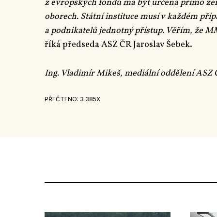
z evropských fondů má být určena přímo z
oborech. Státní instituce musí v každém pří
a podnikatelů jednotný přístup. Věřím, že M
říká předseda ASZ ČR Jaroslav Šebek.
Ing. Vladimír Mikeš, mediální oddělení ASZ
PŘEČTENO: 3 385X