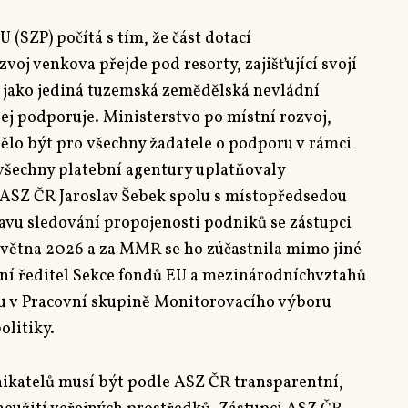
(SZP) počítá s tím, že část dotací
voj venkova přejde pod resorty, zajišťující svojí
R jako jediná tuzemská zemědělská nevládní
jej podporuje. Ministerstvo po místní rozvoj,
ělo být pro všechny žadatele o podporu v rámci
y všechny platební agentury uplatňovaly
 ASZ ČR Jaroslav Šebek spolu s místopředsedou
avu sledování propojenosti podniků se zástupci
ětna 2026 a za MMR se ho zúčastnila mimo jiné
ní ředitel Sekce fondů EU a mezinárodníchvztahů
tu v Pracovní skupině Monitorovacího výboru
olitiky.
ikatelů musí být podle ASZ ČR transparentní,