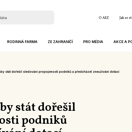
O ASZ
Jak se s
RODINNÁ FARMA
ZE ZAHRANIČÍ
PRO MÉDIA
AKCE A 
KATALOG FAREM
ZAHRANIČNÍ ZÁJEZDY
TISKOVÉ ZPRÁVY
ARCHIV AK
ČESKÉ VS ZAHRANIČNÍ ZEMĚDĚLSTVÍ
KE STAŽENÍ
JEDNÁNÍ
by stát dořešil sledování propojenosti podniků a předcházel zneužívání dotací
INSPIRACE ZE ZAHRANIČÍ
KONFERENC
MEZINÁRODNÍ PROJEKTY
ZÁJEZDY A
EVROPSKÉ STŘÍPKY
SEMINÁŘE 
y stát dořešil
OSTATNÍ
osti podniků
ABK
ČLENSKÉ S