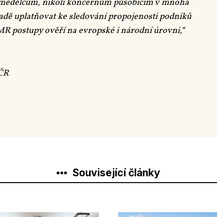
emědělcům, nikoli koncernům působícím v mnoha
padě uplatňovat ke sledování propojenosti podniků
MR postupy ověří na evropské i národní úrovni,“
 ČR
Související články