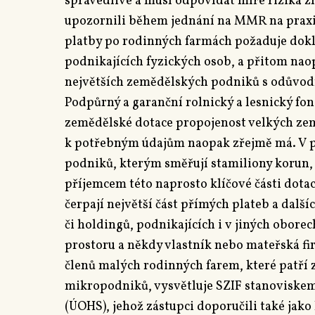
spravedlivé a musí odpovídat míře rizika z
upozornili během jednání na MMR na praxi 
platby po rodinných farmách požaduje dokl
podnikajících fyzických osob, a přitom nao
největších zemědělských podniků s odůvod
Podpůrný a garanční rolnický a lesnický fon
zemědělské dotace propojenost velkých zem
k potřebným údajům naopak zřejmě má. V 
podniků, kterým směřují stamiliony korun, 
příjemcem této naprosto klíčové části dota
čerpají největší část přímých plateb a další
či holdingů, podnikajících i v jiných obore
prostoru a někdy vlastník nebo mateřská fi
členů malých rodinných farem, které patří z
mikropodniků, vysvětluje SZIF stanoviske
(ÚOHS), jehož zástupci doporučili také ja