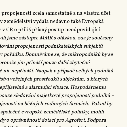
 propojenosti zcela samostatně a na vlastní účet
h v zemědělství vydala nedávno také Evropská
e v ČR o příliš přísný postup neodpovídající
vili jsme zástupce MMR s otázkou, zda je současný
dování propojenosti podnikatelských subjektů
 v pořádku. Domníváme se, že mikropodniků by se
protože jim přináší pouze další zbytečné
ně nic nepřináší. Naopak v případě velkých podniků
tví veřejných prostředků subjektům, u kterých
epřijatelná a alarmující situace. Hospodárnému
pouze sledování majetkové propojenosti podniků –
pojenosti na běžných rodinných farmách. Pokud by
y společné evropské zemědělské politiky, mohli
dy o oprávněnosti dotací pro Agrofert. Podpora