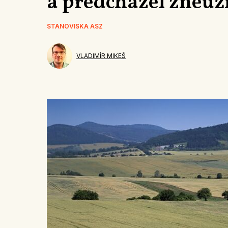
a předcházel zneuž
STANOVISKA ASZ
VLADIMÍR MIKEŠ