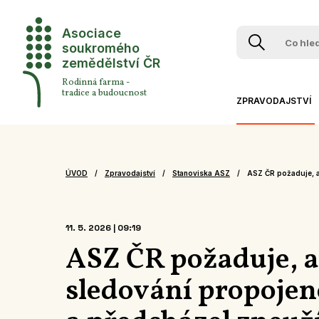
Asociace
soukromého
zemědělství ČR
Rodinná farma -
tradice a budoucnost
ZPRAVODAJSTVÍ
AKTUÁLNĚ Z ASZ
STANOVISKA ASZ
ÚVOD
Zpravodajství
Stanoviska ASZ
ASZ ČR požaduje, a
ZPRÁVY Z TISKU
SEDLÁCI V MÉDIÍCH
11. 5. 2026 | 09:19
ZPRÁVY Z REGIONŮ
ASZ ČR požaduje, ab
VIDEA A PODCASTY
sledování propojen
TÝDEN PODLE PH