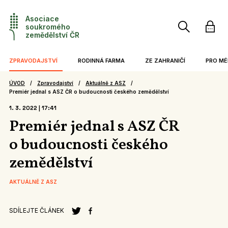
Asociace
soukromého
zemědělství ČR
ZPRAVODAJSTVÍ
RODINNÁ FARMA
ZE ZAHRANIČÍ
PRO MÉ
VYHLEDAT
AKTUÁLNĚ Z ASZ
KATALOG FAREM
ZAHRANIČNÍ ZÁJEZDY
TISKOV
ÚVOD
Zpravodajství
Aktuálně z ASZ
Premiér jednal s ASZ ČR o budoucnosti českého zemědělství
STANOVISKA ASZ
ČESKÉ VS ZAHRANIČNÍ ZEMĚD
KE STAŽ
1. 3. 2022 | 17:41
ZPRÁVY Z TISKU
INSPIRACE ZE ZAHRANIČÍ
Premiér jednal s ASZ ČR
SEDLÁCI V MÉDIÍCH
MEZINÁRODNÍ PROJEKTY
o budoucnosti českého
ZPRÁVY Z REGIONŮ
EVROPSKÉ STŘÍPKY
zemědělství
VIDEA A PODCASTY
AKTUÁLNĚ Z ASZ
TÝDEN PODLE PH
SDÍLEJTE ČLÁNEK