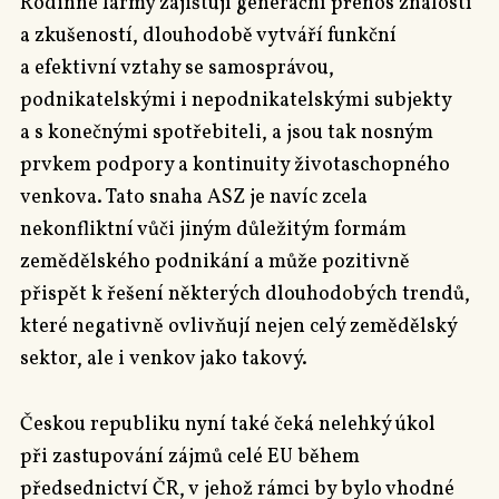
Rodinné farmy zajištují generační přenos znalostí
a zkušeností, dlouhodobě vytváří funkční
a efektivní vztahy se samosprávou,
podnikatelskými i nepodnikatelskými subjekty
a s konečnými spotřebiteli, a jsou tak nosným
prvkem podpory a kontinuity životaschopného
venkova. Tato snaha ASZ je navíc zcela
nekonfliktní vůči jiným důležitým formám
zemědělského podnikání a může pozitivně
přispět k řešení některých dlouhodobých trendů,
které negativně ovlivňují nejen celý zemědělský
sektor, ale i venkov jako takový.
Českou republiku nyní také čeká nelehký úkol
při zastupování zájmů celé EU během
předsednictví ČR, v jehož rámci by bylo vhodné