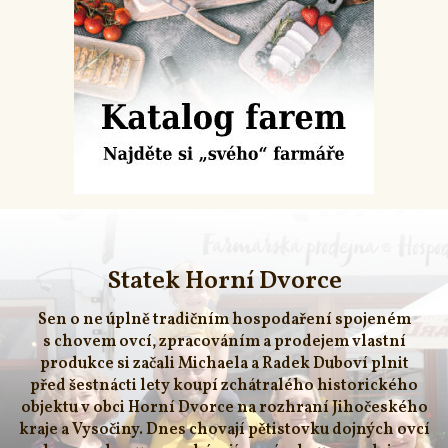
Statek Horní Dvorce
Sen o ne úplně tradičním hospodaření spojeném
s chovem ovcí, zpracováním a prodejem vlastní
produkce si začali Michaela a Radek Duboví plnit
před šestnácti lety koupí zchátralého historického
objektu v obci Horní Dvorce na rozhraní Jihočeského
kraje a Vysočiny. Dnes chovají pětistovku dojných ovcí