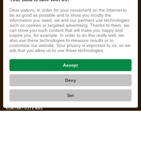
Asociace soukromého zemědělství ČR
Dear visitors, in order for your movement on the Internet to
IČ: 68402538
be as good as possible and to show you mostly the
information you need, we and our partners use technologies
such as cookies or targeted advertising. Thanks to them, we
Samcova 1
can show you such content that will make you happy and
110 00
inspire you, for example. In order to do this really well, we
Praha 1
also use these technologies to measure results or to
customize our website. Your privacy is important to us, so we
ask that you allow us to use these technologies.
telefon: 778 088 805
e-mail:
kancelar@asz.cz
datová schránka: vpnz2b8
Accept
Deny
Užitečné odkazy
O NÁS
Set
STAŇTE SE ČLENEM
KONTAKTUJTE NÁS
OCHRANA OSOBNÍCH ÚDAJŮ
Sledujte nás