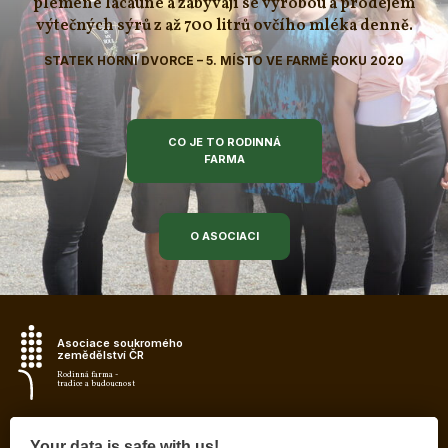
plemene lacaune a zabývají se výrobou a prodejem
výtečných sýrů z až 700 litrů ovčího mléka denně.
STATEK HORNÍ DVORCE – 5. MÍSTO VE FARMĚ ROKU 2020
CO JE TO RODINNÁ
FARMA
O ASOCIACI
Asociace soukromého
zemědělství ČR
Rodinná farma -
tradice a budoucnost
Your data is safe with us!