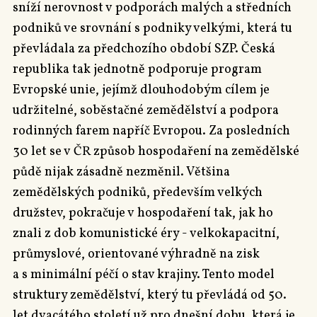
sníží nerovnost v podporách malých a středních
podniků ve srovnání s podniky velkými, která tu
převládala za předchozího období SZP. Česká
republika tak jednotně podporuje program
Evropské unie, jejímž dlouhodobým cílem je
udržitelné, soběstačné zemědělství a podpora
rodinných farem napříč Evropou. Za posledních
30 let se v ČR způsob hospodaření na zemědělské
půdě nijak zásadně nezměnil. Většina
zemědělských podniků, především velkých
družstev, pokračuje v hospodaření tak, jak ho
znali z dob komunistické éry - velkokapacitní,
průmyslové, orientované výhradně na zisk
a s minimální péčí o stav krajiny. Tento model
struktury zemědělství, který tu převládá od 50.
let dvacátého století už pro dnešní dobu, která je